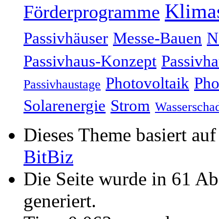
Klima
Förderprogramme
Passivhäuser
Messe-Bauen
N
Passivhaus-Konzept
Passivha
Photovoltaik
Pho
Passivhaustage
Solarenergie
Strom
Wasserscha
Dieses Theme basiert au
BitBiz
Die Seite wurde in 61 A
generiert.