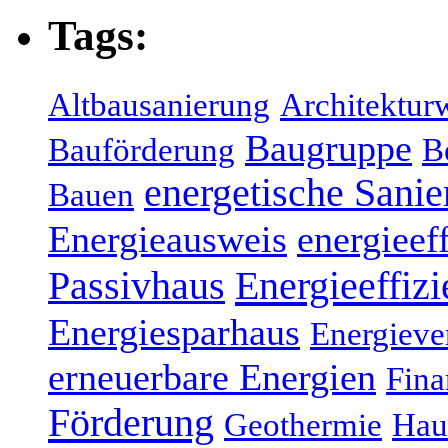
Tags:
Altbausanierung
Architektur
Baugruppe
Bauförderung
B
energetische Sani
Bauen
Energieausweis
energieef
Energieeffizi
Passivhaus
Energiesparhaus
Energieve
erneuerbare Energien
Fina
Förderung
Geothermie
Hau