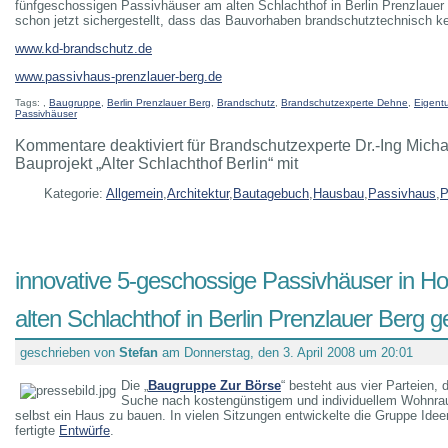
fünfgeschossigen Passivhäuser am alten Schlachthof in Berlin Prenzlauer B
schon jetzt sichergestellt, dass das Bauvorhaben brandschutztechnisch ke
www.kd-brandschutz.de
www.passivhaus-prenzlauer-berg.de
Tags:
,
Baugruppe
,
Berlin Prenzlauer Berg
,
Brandschutz
,
Brandschutzexperte Dehne
,
Eigen
Passivhäuser
Kommentare deaktiviert
für Brandschutzexperte Dr.-Ing Mich
Bauprojekt „Alter Schlachthof Berlin“ mit
Kategorie:
Allgemein
,
Architektur
,
Bautagebuch
,
Hausbau
,
Passivhaus
,
P
innovative 5-geschossige Passivhäuser in H
alten Schlachthof in Berlin Prenzlauer Berg g
geschrieben von
Stefan
am Donnerstag, den 3. April 2008 um 20:01
Die „
Baugruppe Zur Börse
“ besteht aus vier Parteien, 
Suche nach kostengünstigem und individuellem Wohnrau
selbst ein Haus zu bauen. In vielen Sitzungen entwickelte die Gruppe Ide
fertigte
Entwürfe
.