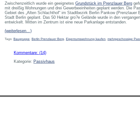
Zwischenzeitlich wurde ein geeignetes
Grundstück im Prenzlauer Berg
gef
mit dreißig Wohnungen und drei Gewerbeeinheiten geplant werden. Die Pa
Gebiet des „Alten Schlachthof“ im Stadtbezirk Berlin Pankow (Prenzlauer B
Stadt Berlin geplant. Das 50 Hektar gro?e Gelände wurde in den vergange
entwickelt. Mitten im Zentrum ist eine neue Parkanlage entstanden.
(weiterlesen…)
Tags:
Baugruppe
,
Berlin Prenzlauer Berg
,
Eigentumswohnung kaufen
,
mehrgeschossige Pas
Kommentare: (14)
Kategorie:
Passivhaus