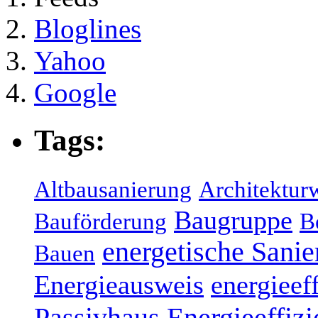
Bloglines
Yahoo
Google
Tags:
Altbausanierung
Architektur
Baugruppe
Bauförderung
B
energetische Sani
Bauen
Energieausweis
energieef
Energieeffizi
Passivhaus