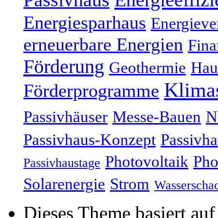
Energiesparhaus
Energieve
erneuerbare Energien
Fina
Förderung
Geothermie
Hau
Klima
Förderprogramme
Passivhäuser
Messe-Bauen
N
Passivhaus-Konzept
Passivha
Photovoltaik
Pho
Passivhaustage
Solarenergie
Strom
Wasserscha
Dieses Theme basiert au