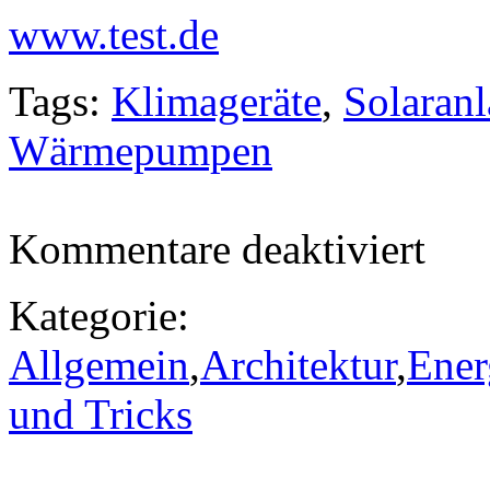
www.test.de
Tags:
Klimageräte
,
Solaran
Wärmepumpen
für
Kommentare deaktiviert
Stiftung
Warentes
bringt
Kategorie:
test
SPEZIA
Allgemein
,
Architektur
,
Ener
Energie
heraus
und Tricks