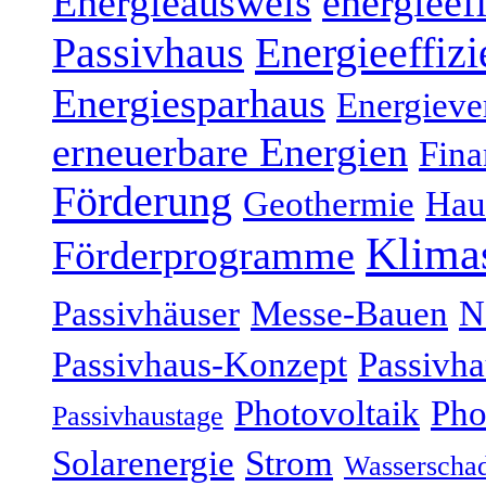
Energieausweis
energieef
Energieeffizi
Passivhaus
Energiesparhaus
Energieve
erneuerbare Energien
Fina
Förderung
Geothermie
Hau
Klima
Förderprogramme
Passivhäuser
Messe-Bauen
N
Passivhaus-Konzept
Passivha
Photovoltaik
Pho
Passivhaustage
Solarenergie
Strom
Wasserscha