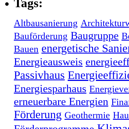
Tags:
Altbausanierung
Architektur
Baugruppe
Bauförderung
B
energetische Sani
Bauen
Energieausweis
energieef
Energieeffizi
Passivhaus
Energiesparhaus
Energieve
erneuerbare Energien
Fina
Förderung
Geothermie
Hau
Klima
Förderprogramme