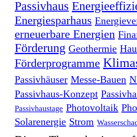
Energieeffizi
Passivhaus
Energiesparhaus
Energieve
erneuerbare Energien
Fina
Förderung
Geothermie
Hau
Klima
Förderprogramme
Passivhäuser
Messe-Bauen
N
Passivhaus-Konzept
Passivha
Photovoltaik
Pho
Passivhaustage
Solarenergie
Strom
Wasserscha