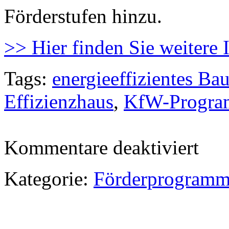
Förderstufen hinzu.
>> Hier finden Sie weitere
Tags:
energieeffizientes Ba
Effizienzhaus
,
KfW-Progr
für
Kommentare deaktiviert
KfW
passt
Förderst
Kategorie:
Förderprogram
für
Energieef
Bauen
der
EnEV
2009