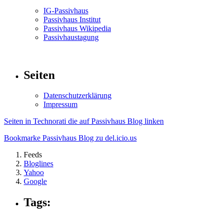
IG-Passivhaus
Passivhaus Institut
Passivhaus Wikipedia
Passivhaustagung
Seiten
Datenschutzerklärung
Impressum
Seiten in Technorati die auf Passivhaus Blog linken
Bookmarke Passivhaus Blog zu del.icio.us
Feeds
Bloglines
Yahoo
Google
Tags: