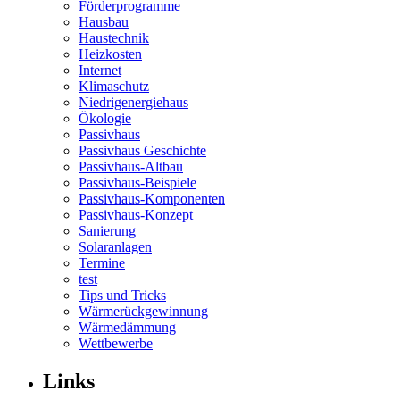
Förderprogramme
Hausbau
Haustechnik
Heizkosten
Internet
Klimaschutz
Niedrigenergiehaus
Ökologie
Passivhaus
Passivhaus Geschichte
Passivhaus-Altbau
Passivhaus-Beispiele
Passivhaus-Komponenten
Passivhaus-Konzept
Sanierung
Solaranlagen
Termine
test
Tips und Tricks
Wärmerückgewinnung
Wärmedämmung
Wettbewerbe
Links