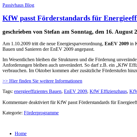
Passivhaus Blog
KfW passt Förderstandards für Energieeff
geschrieben von
Stefan
am Sonntag, den 16. August 
Am 1.10.2009 tritt die neue Energiesparverordnung,
EnEV 2009
in K
Bauen und Sanieren der EnEV 2009 angepasst.
Im Wesentlichen bleiben die Strukturen und die Förderung unverände
Anforderungen bleiben auch unverändert. So darf z.B. ein „KfW Eff
verbrauchen. Im Oktober kommen aber zusätzliche Förderstufen hinz
>> Hier finden Sie weitere Informationen
Tags:
energieeffizientes Bauen
,
EnEV 2009
,
KfW Effizienzhaus
,
Kf
Kommentare deaktiviert
für KfW passt Förderstandards für Energiee
Kategorie:
Förderprogramme
Home