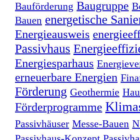
Baugruppe
Bauförderung
B
energetische Sani
Bauen
Energieausweis
energieef
Energieeffizi
Passivhaus
Energiesparhaus
Energieve
erneuerbare Energien
Fina
Förderung
Geothermie
Hau
Klima
Förderprogramme
Passivhäuser
Messe-Bauen
N
Passivhaus-Konzept
Passivha