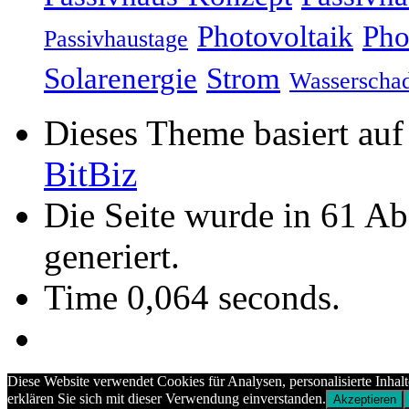
Photovoltaik
Pho
Passivhaustage
Solarenergie
Strom
Wasserscha
Dieses Theme basiert au
BitBiz
Die Seite wurde in 61 A
generiert.
Time 0,064 seconds.
Diese Website verwendet Cookies für Analysen, personalisierte Inhal
erklären Sie sich mit dieser Verwendung einverstanden.
Akzeptieren