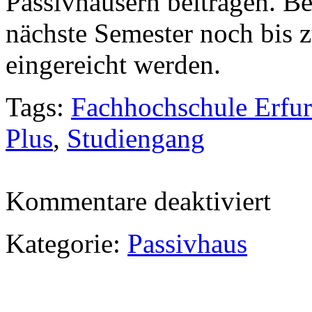
Passivhäusern beitragen. B
nächste Semester noch bis
eingereicht werden.
Tags:
Fachhochschule Erfur
Plus
,
Studiengang
für
Kommentare deaktiviert
neuer
Studieng
„Passivh
Kategorie:
Passivhaus
Plus“
an
der
Fachhoch
Erfurt