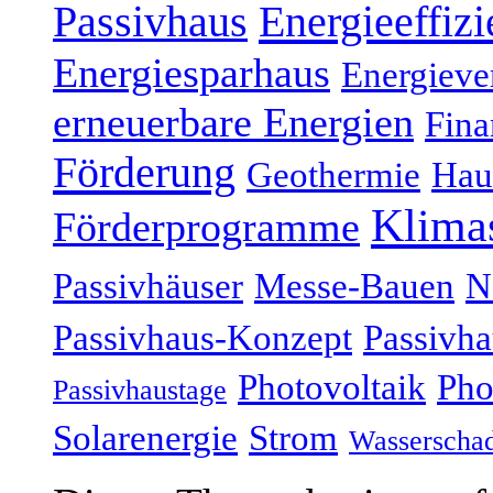
Energieeffizi
Passivhaus
Energiesparhaus
Energieve
erneuerbare Energien
Fina
Förderung
Geothermie
Hau
Klima
Förderprogramme
Passivhäuser
Messe-Bauen
N
Passivhaus-Konzept
Passivha
Photovoltaik
Pho
Passivhaustage
Solarenergie
Strom
Wasserscha