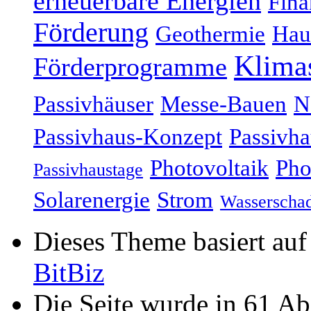
erneuerbare Energien
Fina
Förderung
Geothermie
Hau
Klima
Förderprogramme
Passivhäuser
Messe-Bauen
N
Passivhaus-Konzept
Passivha
Photovoltaik
Pho
Passivhaustage
Solarenergie
Strom
Wasserscha
Dieses Theme basiert au
BitBiz
Die Seite wurde in 61 A