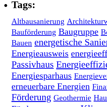
Tags:
Altbausanierung
Architektur
Baugruppe
Bauförderung
B
energetische Sani
Bauen
Energieausweis
energieef
Energieeffizi
Passivhaus
Energiesparhaus
Energieve
erneuerbare Energien
Fina
Förderung
Geothermie
Hau