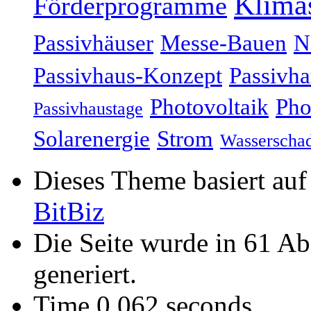
Klima
Förderprogramme
Passivhäuser
Messe-Bauen
N
Passivhaus-Konzept
Passivha
Photovoltaik
Pho
Passivhaustage
Solarenergie
Strom
Wasserscha
Dieses Theme basiert au
BitBiz
Die Seite wurde in 61 A
generiert.
Time 0,062 seconds.