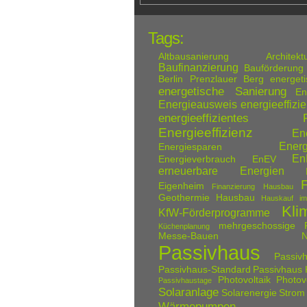
Tags:
Altbausanierung
Architek
Baufinanzierung
Bauförderung
Berlin Prenzlauer Berg
energet
energetische Sanierung
En
Energieausweis
energieeffizi
energieeffizientes Pa
Energieeffizienz
En
Energ
Energiesparen
E
Energieverbrauch
EnEV
erneuerbare Energien
Eigenheim
Finanzierung Hausbau
Geothermie
Hausbau
Hauskauf im
Kli
KfW-Förderprogramme
mehrgeschossige P
Küchenplanung
Messe-Bauen
N
Passivhaus
Passiv
Passivhaus-Standard
Passivhaus
Photovoltaik
Photov
Passivhaustage
Solaranlage
Solarenergie
Strom
Wärmepumpen