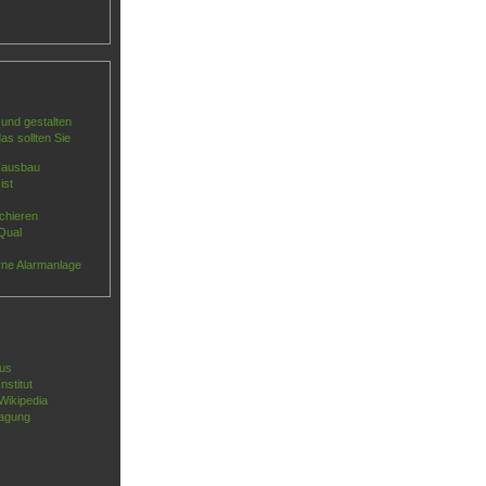
und gestalten
s sollten Sie
Hausbau
ist
chieren
Qual
rne Alarmanlage
us
nstitut
Wikipedia
agung