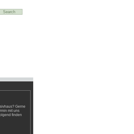
f Niedrigenergie-
ssivhaus erlangt
hr an Bedeutung.
r und über Neues
sivhaus? Gerne
rmin mit uns
folgend finden