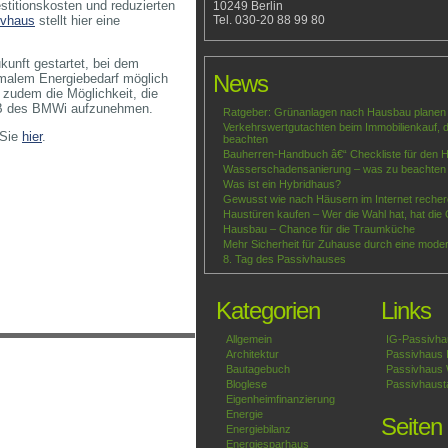
stitionskosten und reduzierten
10249 Berlin
ivhaus
stellt hier eine
Tel. 030-20 88 99 80
unft gestartet, bei dem
News
imalem Energiebedarf möglich
 zudem die Möglichkeit, die
OB des BMWi aufzunehmen.
Ratgeber: Grünanlagen nach Hausbau planen 
Verkehrswertgutachten beim Immobilienkauf, da
 Sie
hier
.
beachten
Bauherren-Handbuch â€“ Checkliste für den 
Wasserschadensanierung – was zu beachten 
Was ist ein Hybridhaus?
Gewusst wie nach Häusern im Internet recher
Haustüren kaufen – Wer die Wahl hat, hat die 
Hausbau – Chance für die Traumküche
Mehr Sicherheit für Zuhause durch eine mode
8. Tag des Passivhauses
Kategorien
Links
Allgemein
IG-Passivha
Architektur
Passivhaus I
Bautagebuch
Passivhaus 
Bloglese
Passivhaust
Eigenheimfinanzierung
Energie
Seiten
Energiebilanz
Energiesparhaus