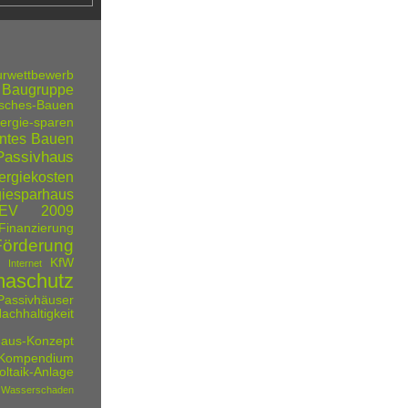
turwettbewerb
Baugruppe
isches-Bauen
ergie-sparen
entes Bauen
ssivhaus
ergiekosten
iesparhaus
nEV 2009
Finanzierung
Förderung
KfW
 Internet
maschutz
assivhäuser
achhaltigkeit
haus-Konzept
 Kompendium
oltaik-Anlage
Wasserschaden