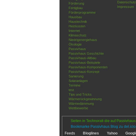
Datenschutz
Förderung
Impressum
Fertigbau
Förderprogramme
Hausbau
Haustechnik
Heizkosten
Internet
Klimaschutz
Niedrigenergiehaus
Ökologie
Passivhaus
Passivhaus Geschichte
Passivhaus-Altbau
Passivhaus-Beispiele
Passivhaus-Komponenten
Passivhaus-Konzept
Sanierung
Solaranlagen
Termine
test
Tips und Tricks
Wärmerückgewinnung
Wärmedämmung
Wettbewerbe
Seiten in Technorati die auf Passivhaus
Bookmarke Passivhaus Blog zu del.icio
Feeds
Bloglines
Yahoo
Googl