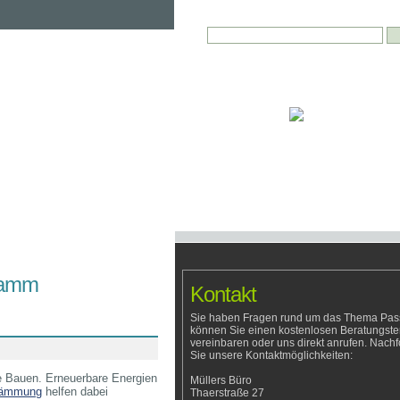
über uns
Wir sind ein
Architektur und
Ingenieurbüro in Berlin
. Wir haben uns au
und Passivhäuser spezialisiert. Das Pa
in Zeiten hoher Energiekosten immer me
Wir möchten Sie hier über Passivhäuse
zu diesem Baukonzept informieren.
gramm
Kontakt
Sie haben Fragen rund um das Thema Pas
können Sie einen kostenlosen Beratungste
vereinbaren oder uns direkt anrufen. Nach
Sie unsere Kontaktmöglichkeiten:
te Bauen. Erneuerbare Energien
Müllers Büro
ämmung
helfen dabei
Thaerstraße 27