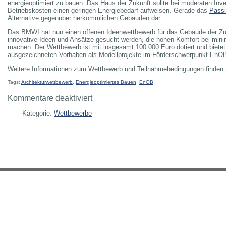
energieoptimiert zu bauen. Das Haus der Zukunft sollte bei moderaten Inve
Betriebskosten einen geringen Energiebedarf aufweisen. Gerade das
Pass
Alternative gegenüber herkömmlichen Gebäuden dar.
Das BMWI hat nun einen offenen Ideenwettbewerb für das Gebäude der Zuk
innovative Ideen und Ansätze gesucht werden, die hohen Komfort bei min
machen. Der Wettbewerb ist mit insgesamt 100.000 Euro dotiert und bietet
ausgezeichneten Vorhaben als Modellprojekte im Förderschwerpunkt En
Weitere Informationen zum Wettbewerb und Teilnahmebedingungen finden
Tags:
Architekturwettbewerb
,
Energieoptimiertes Bauen
,
EnOB
für
Kommentare deaktiviert
Erster
Kategorie:
Wettbewerbe
Architekturwettbewerb
im
Förderprogramm
„Energieoptimiertes
Bauen-
EnOB“