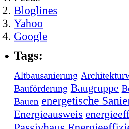
Bloglines
Yahoo
Google
Tags:
Altbausanierung
Architektur
Baugruppe
Bauförderung
B
energetische Sani
Bauen
Energieausweis
energieef
Energieeffizi
Passivhaus