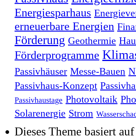
Energiesparhaus
Energieve
erneuerbare Energien
Fina
Förderung
Geothermie
Hau
Klima
Förderprogramme
Passivhäuser
Messe-Bauen
N
Passivhaus-Konzept
Passivha
Photovoltaik
Pho
Passivhaustage
Solarenergie
Strom
Wasserscha
Dieses Theme basiert au