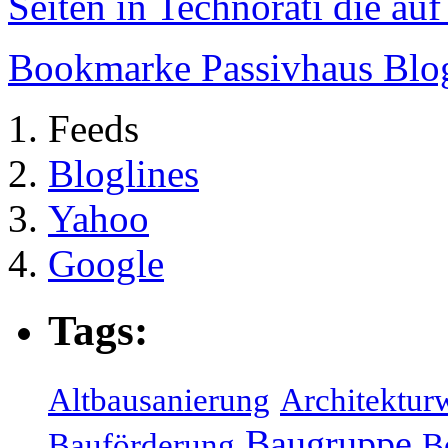
Seiten in Technorati die au
Bookmarke Passivhaus Blog 
Feeds
Bloglines
Yahoo
Google
Tags:
Altbausanierung
Architektur
Baugruppe
Bauförderung
B