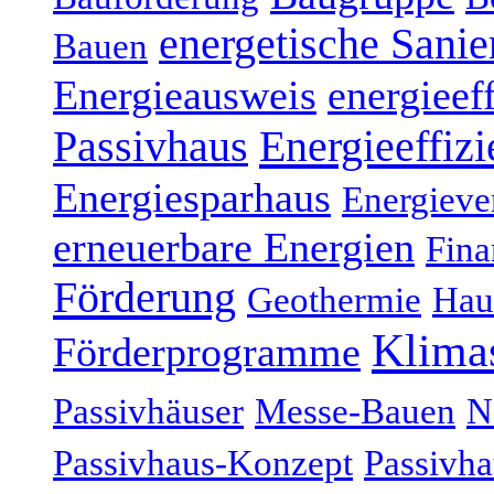
energetische Sani
Bauen
Energieausweis
energieef
Energieeffizi
Passivhaus
Energiesparhaus
Energieve
erneuerbare Energien
Fina
Förderung
Geothermie
Hau
Klima
Förderprogramme
Passivhäuser
Messe-Bauen
N
Passivhaus-Konzept
Passivha