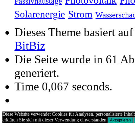
Photovoltaik
Pho
Passivhaustage
Solarenergie
Strom
Wasserscha
Dieses Theme basiert au
BitBiz
Die Seite wurde in 61 A
generiert.
Time 0,067 seconds.
Diese Website verwendet Cookies für Analysen, personalisierte Inhal
erklären Sie sich mit dieser Verwendung einverstanden.
Akzeptieren