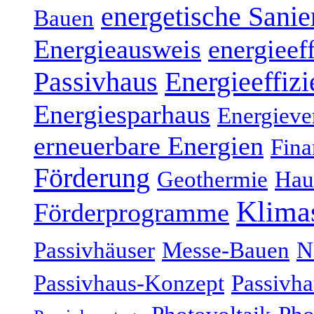
energetische Sani
Bauen
Energieausweis
energieef
Energieeffizi
Passivhaus
Energiesparhaus
Energieve
erneuerbare Energien
Fina
Förderung
Geothermie
Hau
Klima
Förderprogramme
Passivhäuser
Messe-Bauen
N
Passivhaus-Konzept
Passivha