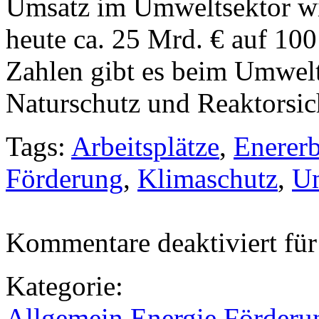
Umsatz im Umweltsektor wir
heute ca. 25 Mrd. € auf 10
Zahlen gibt es beim Umwel
Naturschutz und Reaktorsic
Tags:
Arbeitsplätze
,
Enerer
Förderung
,
Klimaschutz
,
U
Kommentare deaktiviert
für
Kategorie:
Allgemein
,
Energie
,
Förderu