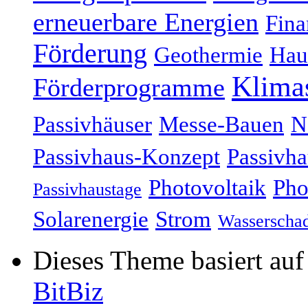
erneuerbare Energien
Fina
Förderung
Geothermie
Hau
Klima
Förderprogramme
Passivhäuser
Messe-Bauen
N
Passivhaus-Konzept
Passivha
Photovoltaik
Pho
Passivhaustage
Solarenergie
Strom
Wasserscha
Dieses Theme basiert au
BitBiz