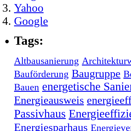
Yahoo
Google
Tags:
Altbausanierung
Architektur
Baugruppe
Bauförderung
B
energetische Sani
Bauen
Energieausweis
energieef
Energieeffizi
Passivhaus
Energiesparhaus
Energieve