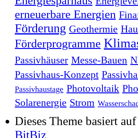
Energiesparhaus
Energieve
erneuerbare Energien
Fina
Förderung
Geothermie
Hau
Klima
Förderprogramme
Passivhäuser
Messe-Bauen
N
Passivhaus-Konzept
Passivha
Photovoltaik
Pho
Passivhaustage
Solarenergie
Strom
Wasserscha
Dieses Theme basiert au
BitBiz