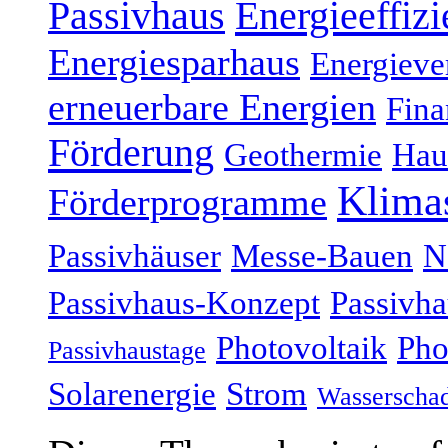
Energieeffizi
Passivhaus
Energiesparhaus
Energieve
erneuerbare Energien
Fina
Förderung
Geothermie
Hau
Klima
Förderprogramme
Passivhäuser
Messe-Bauen
N
Passivhaus-Konzept
Passivha
Photovoltaik
Pho
Passivhaustage
Solarenergie
Strom
Wasserscha