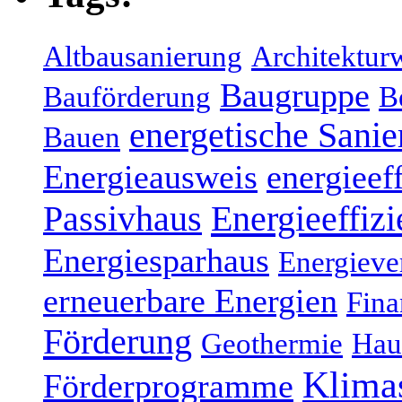
Altbausanierung
Architektur
Baugruppe
Bauförderung
B
energetische Sani
Bauen
Energieausweis
energieef
Energieeffizi
Passivhaus
Energiesparhaus
Energieve
erneuerbare Energien
Fina
Förderung
Geothermie
Hau
Klima
Förderprogramme